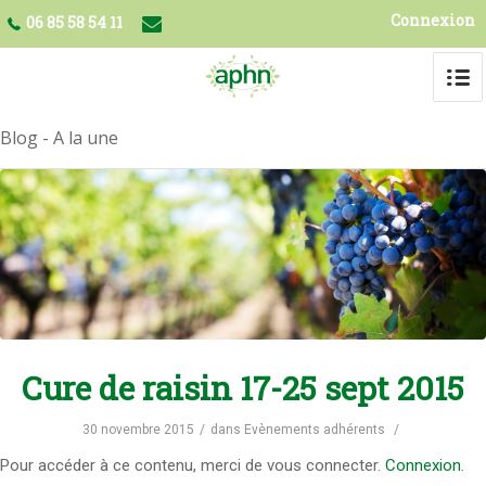
Connexion
06 85 58 54 11
Blog - A la une
Cure de raisin 17-25 sept 2015
30 novembre 2015
/
dans
Evènements adhérents
/
Pour accéder à ce contenu, merci de vous connecter.
Connexion
.