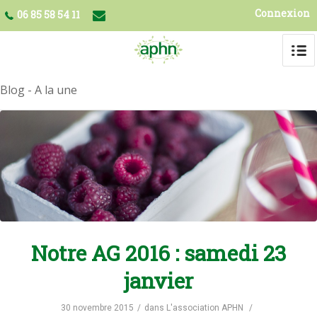
Connexion
06 85 58 54 11
Blog - A la une
Notre AG 2016 : samedi 23
janvier
30 novembre 2015
/
dans
L'association APHN
/