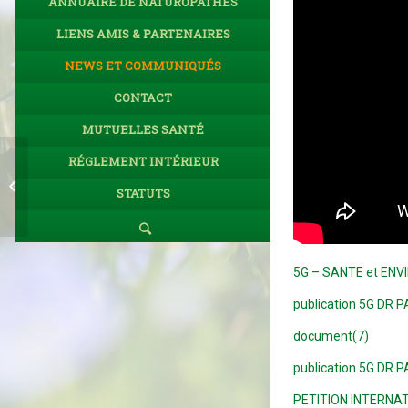
ANNUAIRE DE NATUROPATHES
LIENS AMIS & PARTENAIRES
NEWS ET COMMUNIQUÉS
CONTACT
MUTUELLES SANTÉ
RÉGLEMENT INTÉRIEUR
Nouveau livre « Bien être et
compléments alimentaires » de Maïté
STATUTS
De...
5G – SANTE et EN
publication 5G DR P
document(7)
publication 5G DR P
PETITION INTERNATI