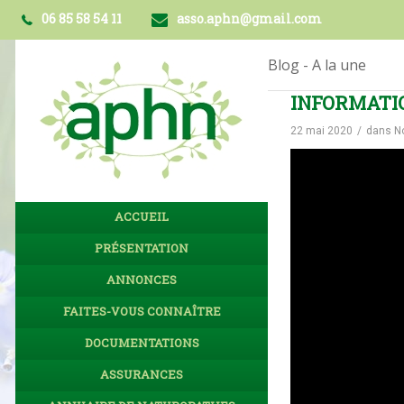
06 85 58 54 11
asso.aphn@gmail.com
Blog - A la une
INFORMATION
22 mai 2020
/
dans
N
ACCUEIL
PRÉSENTATION
ANNONCES
FAITES-VOUS CONNAÎTRE
DOCUMENTATIONS
ASSURANCES