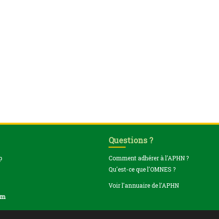
Questions ?
p
Comment adhérer à l'APHN ?
Qu'est-ce que l'OMNES ?
Voir l'annuaire de l'APHN
om